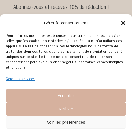
Abonnez-vous et recevez 10% de réduction !
Gérer le consentement
Pour offrir les meilleures expériences, nous utilisons des technologies
telles que les cookies pour stocker et/ou accéder aux informations des
appareils. Le fait de consentir à ces technologies nous permettra de
traiter des données telles que le comportement de navigation ou les ID
JE M'ABONNE
uniques sur ce site. Le fait de ne pas consentir ou de retirer son
consentement peut avoir un effet négatif sur certaines caractéristiques
et fonctions.
En remplissant ce formulaire, vous consentez à
Gérer les services
ce que Mes P'tits Senbon, en sa qualité de
responsable de traitement, collecte vos données
Accepter
afin de pouvoir répondre à votre message. Pour
faire valoir votre droit d’accès ou d’effacement,
Refuser
consultez notre
politique de confidentialité
.
Voir les préférences