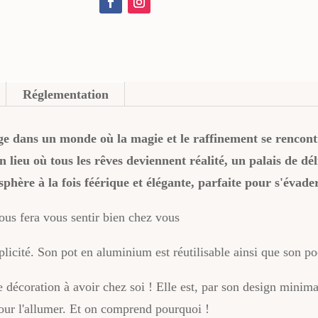
Hotel
de
Reve
Réglementation
ge dans un monde où la magie et le raffinement se rencont
 lieu où tous les rêves deviennent réalité, un palais de dé
hère à la fois féérique et élégante, parfaite pour s'évade
us fera vous sentir bien chez vous
icité. Son pot en aluminium est réutilisable ainsi que son p
décoration à avoir chez soi ! Elle est, par son design minimali
pour l'allumer. Et on comprend pourquoi !