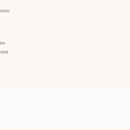
oton.
ure
ment