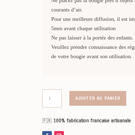
Ne placez pas la bougie près d’objets
courants d’air.
Pour une meilleure diffusion, il est i
5mm avant chaque utilisation
Ne pas laisser à la portée des enfants.
Veuillez prendre connaissance des règl
de votre bougie avant son utilisation.
quantité
AJOUTER AU PANIER
de
Bougie
parfumée
🇫🇷
100% fabrication francaise artisanale
Essentielle