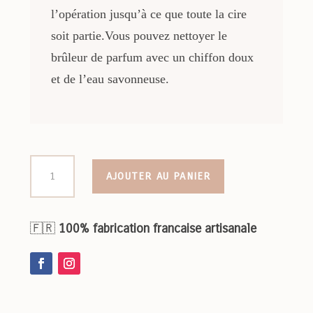
l’opération jusqu’à ce que toute la cire
soit partie.Vous pouvez nettoyer le
brûleur de parfum avec un chiffon doux
et de l’eau savonneuse.
quantité
AJOUTER AU PANIER
de
Fondant
parfumé
🇫🇷
100% fabrication francaise artisanale
au
Monoi